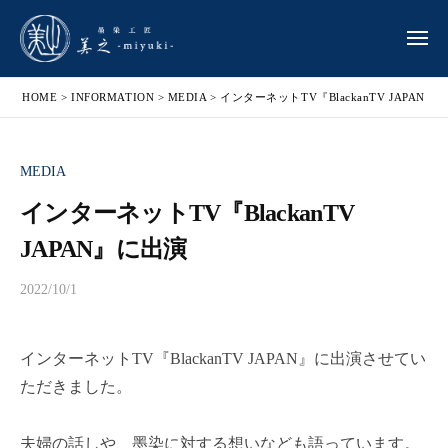
ー
染
コ
工
ン
メ
匠
ニ
テ
墨
ュ
墨
美
ン
ー
HOME
>
INFORMATION
>
MEDIA
>
インターネットTV『BlackanTV JAPAN』
染
染
之
ツ
テ
-
工
へ
キ
m
匠
MEDIA
ス
i
ス
美
キ
y
タ
インターネットTV『BlackanTV
之
u
ッ
イ
JAPAN』に出演
-
k
ル
プ
m
i
デ
2022/10/1
b
-
i
ザ
y
y
イ
m
ナ
u
インターネットTV『BlackanTV JAPAN』に出演させてい
i
ー
k
y
ただきました。
『
u
i
墨
k
-
夫婦の話しや、墨染に対する想いなども語っています。