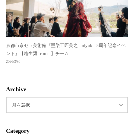
京都市京セラ美術館『墨染工匠美之 -miyuki- 5周年記念イベ
ント』【瑠生繋 -roots-】チーム
2026/3/30
Archive
ア
ー
Category