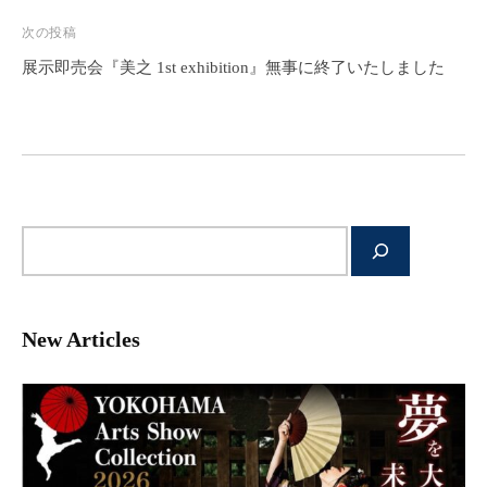
ナ
ー
次の投稿
ビ
ム
ペ
展示即売会『美之 1st exhibition』無事に終了いたしました
ゲ
ー
ー
ジ
シ
で
ョ
す
ン
。
サ
イ
ト
内
New Articles
検
索