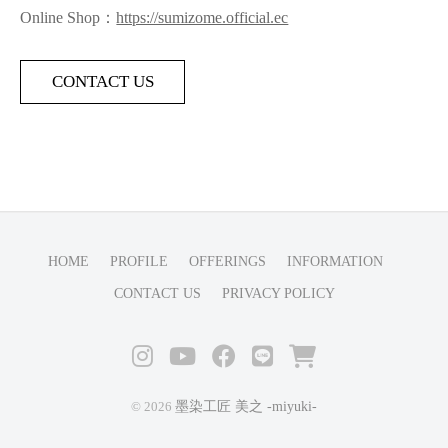
Online Shop：
https://sumizome.official.ec
CONTACT US
HOME
PROFILE
OFFERINGS
INFORMATION
CONTACT US
PRIVACY POLICY
Instagram
YouTube
Facebook
LINE
SHOP
墨染工匠 美之 -miyuki-
© 2026