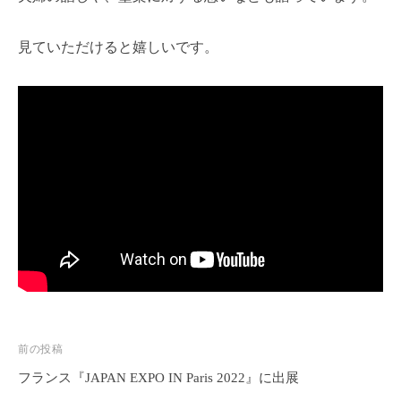
染
i
工
-
見ていただけると嬉しいです。
匠
a
美
d
m
之
i
-
n
m
i
y
u
k
i
-
』
の
公
投
前の投稿
式
稿
フランス『JAPAN EXPO IN Paris 2022』に出展
ホ