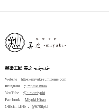
墨染工匠 美之 -miyuki-
Website：
https://miyuki-sumizome.com
Instagram：
@miyuki.hirao
YouTube：
@hiraomiyuki
Facebook：
Miyuki Hirao
Official LINE：
@678ilpkf