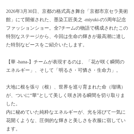
染
k
工
2026年3月30日、京都の格式高き舞台「京都市京セラ美術
i
匠
館」にて開催された、墨染工匠美之 -miyuki-の5周年記念
-
美
ファッションショー。全7チームの物語で構成されたこの
a
之
d
特別なステージから、今回は生命の輝きが最高潮に達し
-
m
た特別なピースをご紹介いたします。
m
i
i
n
【華 -hana-】チームが表現するのは、「花が咲く瞬間の
y
u
エネルギー」、そして「明るさ・可憐さ・生命力」。
k
i
大地に根を張り（根）、世界を巡り育まれた命（瑠璃）
-
が、ついに“華”として美しく咲き誇る瞬間を切り取りま
』
した。
の
内に秘めていた純粋なエネルギーが、光を浴びて一気に
公
花開くような、圧倒的な輝きと美しさを衣服に宿してい
式
ます。
ホ