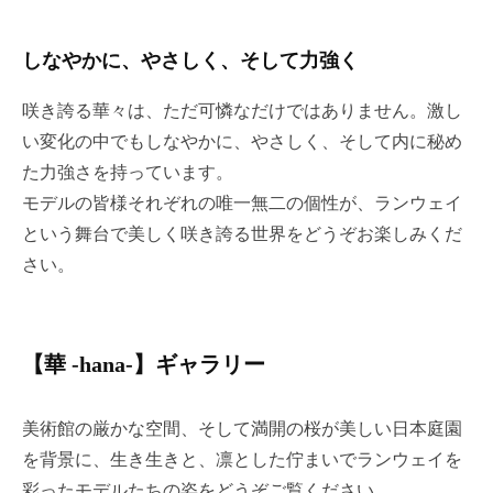
ー
ム
しなやかに、やさしく、そして力強く
ペ
ー
咲き誇る華々は、ただ可憐なだけではありません。激し
ジ
い変化の中でもしなやかに、やさしく、そして内に秘め
で
た力強さを持っています。
す
。
モデルの皆様それぞれの唯一無二の個性が、ランウェイ
という舞台で美しく咲き誇る世界をどうぞお楽しみくだ
さい。
【華 -hana-】ギャラリー
美術館の厳かな空間、そして満開の桜が美しい日本庭園
を背景に、生き生きと、凛とした佇まいでランウェイを
彩ったモデルたちの姿をどうぞご覧ください。