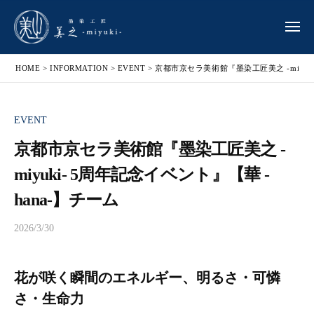
染
コ
工
ン
メ
匠
ニ
テ
墨
ュ
墨
美
ン
ー
HOME
>
INFORMATION
>
EVENT
>
京都市京セラ美術館『墨染工匠美之 -miyuki
染
染
之
ツ
テ
-
工
へ
キ
m
匠
EVENT
ス
i
ス
美
キ
y
タ
京都市京セラ美術館『墨染工匠美之 -
之
u
ッ
イ
miyuki- 5周年記念イベント』【華 -
-
k
ル
プ
m
i
hana-】チーム
デ
-
i
ザ
2026/3/30
b
y
イ
y
ナ
u
m
ー
k
花が咲く瞬間のエネルギー、明るさ・可憐
i
『
i
y
さ・生命力
墨
-
u