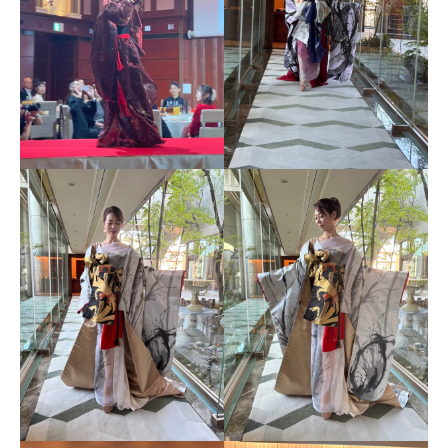
染
i
工
-
匠
a
美
d
m
之
i
-
n
m
i
y
u
k
i
-
』
の
公
式
ホ